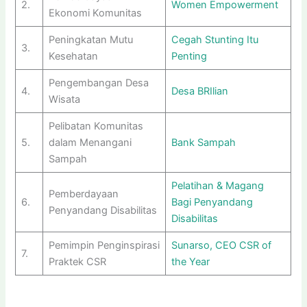
2.
Women Empowerment
Ekonomi Komunitas
Peningkatan Mutu
Cegah Stunting Itu
3.
Kesehatan
Penting
Pengembangan Desa
4.
Desa BRIlian
Wisata
Pelibatan Komunitas
5.
dalam Menangani
Bank Sampah
Sampah
Pelatihan & Magang
Pemberdayaan
6.
Bagi Penyandang
Penyandang Disabilitas
Disabilitas
Pemimpin Penginspirasi
Sunarso, CEO CSR of
7.
Praktek CSR
the Year