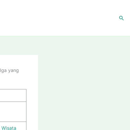
Sea
olga yang
 Wisata