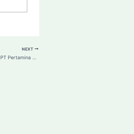
NEXT
Cerita Perubahan PT Pertamina Patra Niaga FT Simeulue